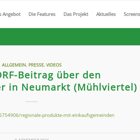
s Angebot
Die Features
Das Projekt
Aktuelles
Screen
ALLGEMEIN
,
PRESSE
,
VIDEOS
ORF-Beitrag über den
er in Neumarkt (Mühlviertel)
15754906/regionale-produkte-mit-einkaufsgemeinden