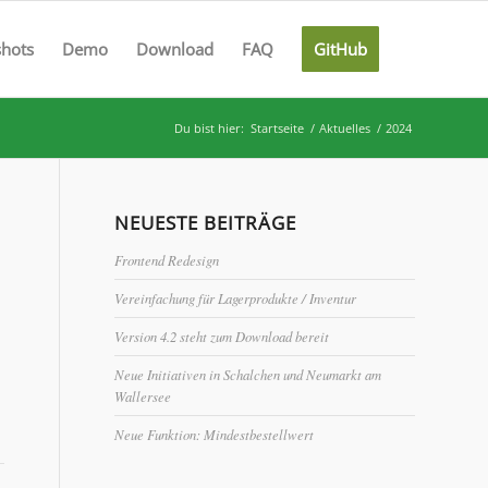
shots
Demo
Download
FAQ
GitHub
Du bist hier:
Startseite
/
Aktuelles
/
2024
NEUESTE BEITRÄGE
Frontend Redesign
Vereinfachung für Lagerprodukte / Inventur
Version 4.2 steht zum Download bereit
Neue Initiativen in Schalchen und Neumarkt am
Wallersee
Neue Funktion: Mindestbestellwert