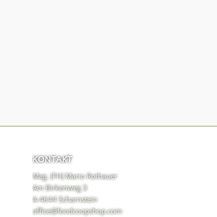
KONTAKT
Mag. (FH) Mario Rothauer
Am Birkenweg 3
A-4644 Scharnstein
office@foodcoopshop.com