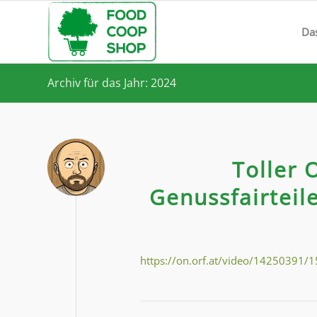
Da
Archiv für das Jahr: 2024
Toller 
Genussfairteil
https://on.orf.at/video/14250391/