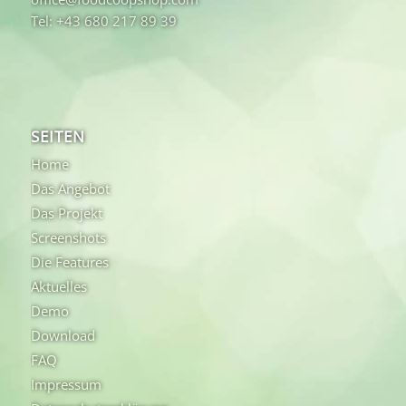
Tel: +43 680 217 89 39
SEITEN
Home
Das Angebot
Das Projekt
Screenshots
Die Features
Aktuelles
Demo
Download
FAQ
Impressum