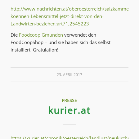
http://www.nachrichten.at/oberoesterreich/salzkammergu
koennen-Lebensmittel-jetzt-direkt-von-den-
Landwirten-beziehen;art71,2545223
Die
Foodcoop Gmunden
verwendet den
FoodCoopShop – und sie haben sich das selbst
installiert! Gratulation!
23. APRIL 2017
PRESSE
kurier.at
https://kurier.at/chronik/oesterreich/landlust/neukirchen-