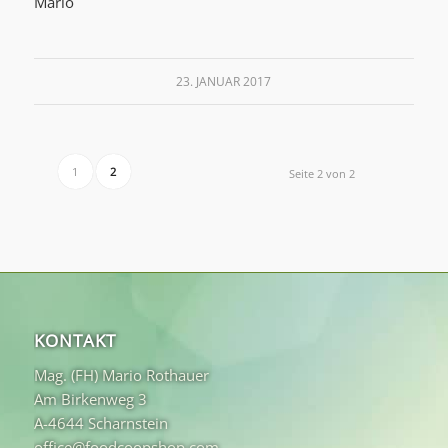
Mario
23. JANUAR 2017
1
2
Seite 2 von 2
KONTAKT
Mag. (FH) Mario Rothauer
Am Birkenweg 3
A-4644 Scharnstein
office@foodcoopshop.com