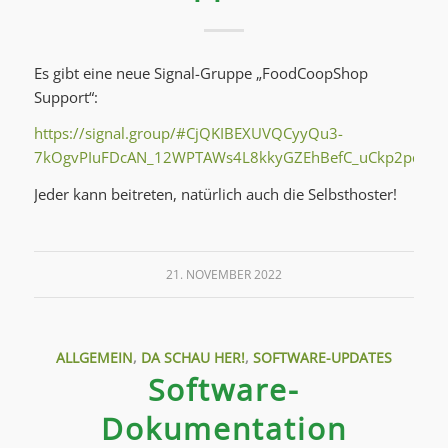
Es gibt eine neue Signal-Gruppe „FoodCoopShop
Support“:
https://signal.group/#CjQKIBEXUVQCyyQu3-
7kOgvPIuFDcAN_12WPTAWs4L8kkyGZEhBefC_uCkp2pqHpl8
Jeder kann beitreten, natürlich auch die Selbsthoster!
21. NOVEMBER 2022
ALLGEMEIN
,
DA SCHAU HER!
,
SOFTWARE-UPDATES
Software-
Dokumentation