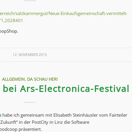
erreich/salzkammergut/Neue-Einkaufsgemeinschaft-vermittelt-
t71,2028401
CoopShop.
12. NOVEMBER 2015
ALLGEMEIN
,
DA SCHAU HER!
ei Ars-Electronica-Festival
s
habe ich gemeinsam mit Elisabeth Steinhäusler vom Fairteiler
ukunft“ in der PostCity in Linz die Software
odcoop präsentiert.