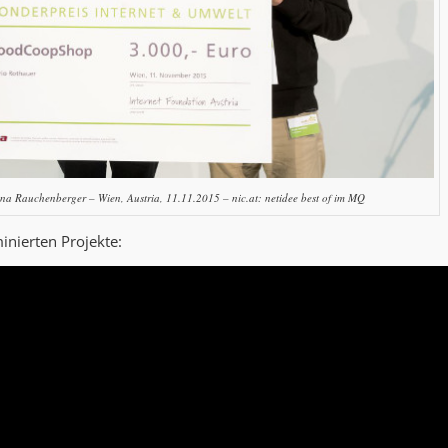
a Rauchenberger – Wien, Austria, 11.11.2015 – nic.at: netidee best of im MQ
inierten Projekte: