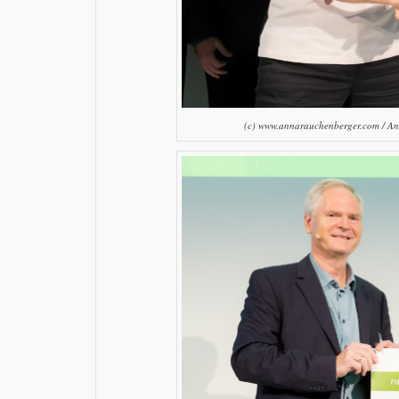
(c) www.annarauchenberger.com / Ann