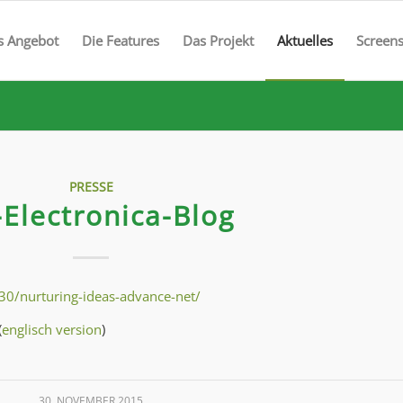
s Angebot
Die Features
Das Projekt
Aktuelles
Screen
PRESSE
-Electronica-Blog
30/nurturing-ideas-advance-net/
(
englisch version
)
30. NOVEMBER 2015