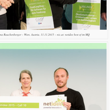
a Rauchenberger – Wien, Austria, 11.11.2015 – nic.at: netidee best of im MQ