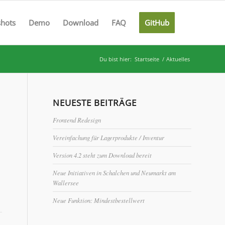
shots
Demo
Download
FAQ
GitHub
Du bist hier:
Startseite
/
Aktuelles
NEUESTE BEITRÄGE
Frontend Redesign
Vereinfachung für Lagerprodukte / Inventur
Version 4.2 steht zum Download bereit
Neue Initiativen in Schalchen und Neumarkt am
Wallersee
Neue Funktion: Mindestbestellwert