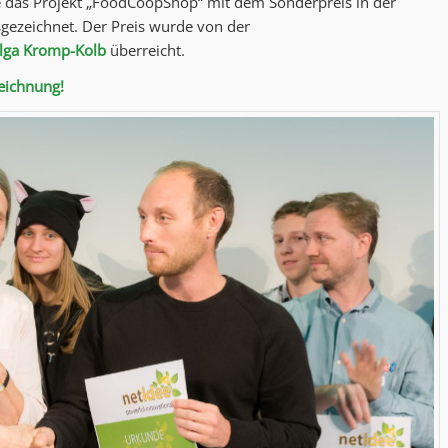
 das Projekt „FoodCoopShop“ mit dem Sonderpreis in der
gezeichnet. Der Preis wurde von der
elga Kromp-Kolb
überreicht.
zeichnung!