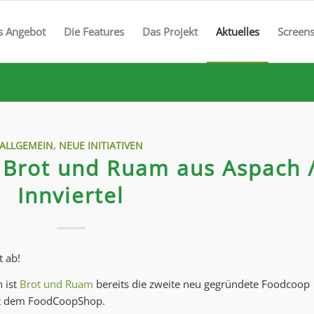
s Angebot
Die Features
Das Projekt
Aktuelles
Screen
ALLGEMEIN
,
NEUE INITIATIVEN
: Brot und Ruam aus Aspach 
Innviertel
t ab!
 ist
Brot und Ruam
bereits die zweite neu gegründete Foodcoop
mit dem FoodCoopShop.