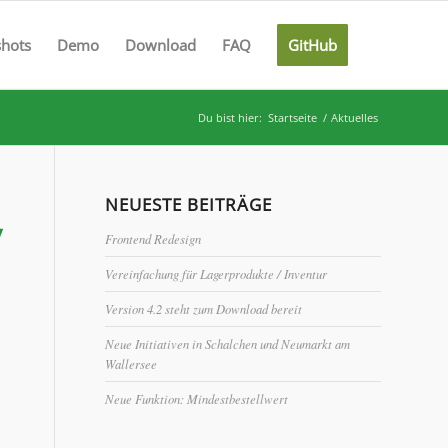
shots
Demo
Download
FAQ
GitHub
Du bist hier:
Startseite
/
Aktuelles
NEUESTE BEITRÄGE
/
Frontend Redesign
Vereinfachung für Lagerprodukte / Inventur
Version 4.2 steht zum Download bereit
Neue Initiativen in Schalchen und Neumarkt am
Wallersee
Neue Funktion: Mindestbestellwert