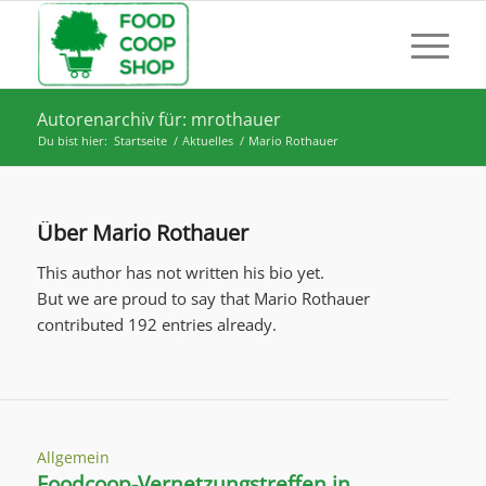
Autorenarchiv für: mrothauer
Du bist hier:
Startseite
/
Aktuelles
/
Mario Rothauer
Über
Mario Rothauer
This author has not written his bio yet.
But we are proud to say that
Mario Rothauer
contributed 192 entries already.
Allgemein
Foodcoop-Vernetzungstreffen in