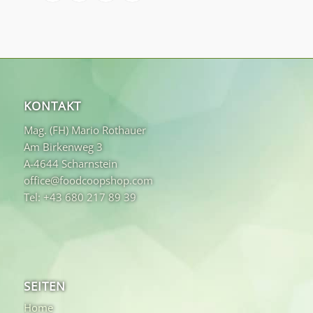
KONTAKT
Mag. (FH) Mario Rothauer
Am Birkenweg 3
A-4644 Scharnstein
office@foodcoopshop.com
Tel: +43 680 217 89 39
SEITEN
Home