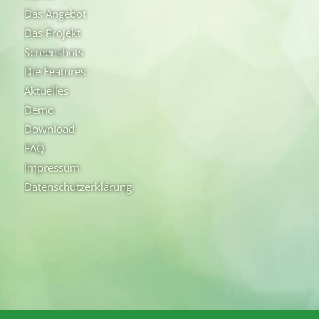
Das Angebot
Das Projekt
Screenshots
Die Features
Aktuelles
Demo
Download
FAQ
Impressum
Datenschutzerklärung