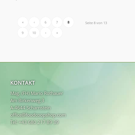
«
‹
6
7
8
Seite 8 von 13
9
10
›
»
KONTAKT
Mag. (FH) Mario Rothauer
Am Birkenweg 3
A-4644 Scharnstein
office@foodcoopshop.com
Tel: +43 680 217 89 39