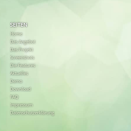
SEITEN
Home
Das Angebot
Das Projekt
Screenshots
Die Features
Aktuelles
Demo
Download
FAQ
Impressum
Datenschutzerklärung