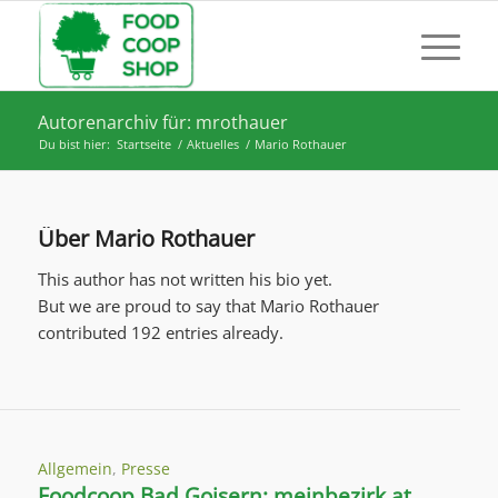
Autorenarchiv für: mrothauer
Du bist hier:
Startseite
/
Aktuelles
/
Mario Rothauer
Über
Mario Rothauer
This author has not written his bio yet.
But we are proud to say that
Mario Rothauer
contributed 192 entries already.
Allgemein
,
Presse
Foodcoop Bad Goisern: meinbezirk.at