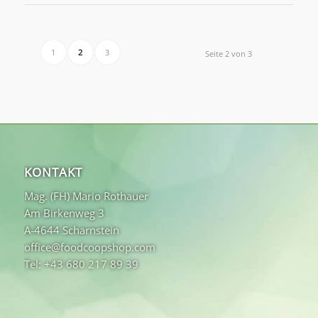
1
2
3
Seite 2 von 3
KONTAKT
Mag. (FH) Mario Rothauer
Am Birkenweg 3
A-4644 Scharnstein
office@foodcoopshop.com
Tel: +43 680 217 89 39