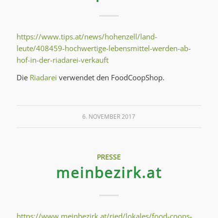
https://www.tips.at/news/hohenzell/land-
leute/408459-hochwertige-lebensmittel-werden-ab-
hof-in-der-riadarei-verkauft
Die
Riadarei
verwendet den FoodCoopShop.
6. NOVEMBER 2017
PRESSE
meinbezirk.at
https://www.meinbezirk.at/ried/lokales/food-coops-