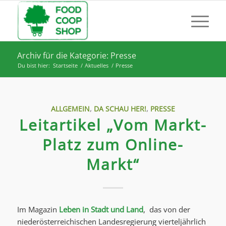
Archiv für die Kategorie: Presse
Du bist hier:
Startseite
/
Aktuelles
/
Presse
ALLGEMEIN
,
DA SCHAU HER!
,
PRESSE
Leitartikel „Vom Markt-
Platz zum Online-
Markt“
Im Magazin
Leben in Stadt und Land
, das von der
niederösterreichischen Landesregierung vierteljährlich