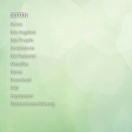
SEITEN
Home
Das Angebot
Das Projekt
Screenshots
Die Features
Aktuelles
Demo
Download
FAQ
Impressum
Datenschutzerklärung