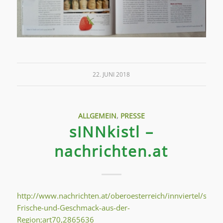
22. JUNI 2018
ALLGEMEIN
,
PRESSE
sINNkistl –
nachrichten.at
http://www.nachrichten.at/oberoesterreich/innviertel/sINNki
Frische-und-Geschmack-aus-der-
Region;art70,2865636