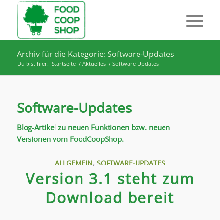
Archiv für die Kategorie: Software-Updates
Du bist hier:
Startseite
/
Aktuelles
/
Software-Updates
Software-Updates
Blog-Artikel zu neuen Funktionen bzw. neuen
Versionen vom FoodCoopShop.
ALLGEMEIN
,
SOFTWARE-UPDATES
Version 3.1 steht zum
Download bereit